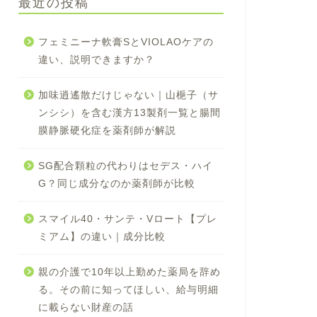
最近の投稿
フェミニーナ軟膏SとVIOLAOケアの
違い、説明できますか？
加味逍遙散だけじゃない｜山梔子（サ
ンシシ）を含む漢方13製剤一覧と腸間
膜静脈硬化症を薬剤師が解説
SG配合顆粒の代わりはセデス・ハイ
G？同じ成分なのか薬剤師が比較
スマイル40・サンテ・Vロート【プレ
ミアム】の違い｜成分比較
親の介護で10年以上勤めた薬局を辞め
る。その前に知ってほしい、給与明細
に載らない財産の話