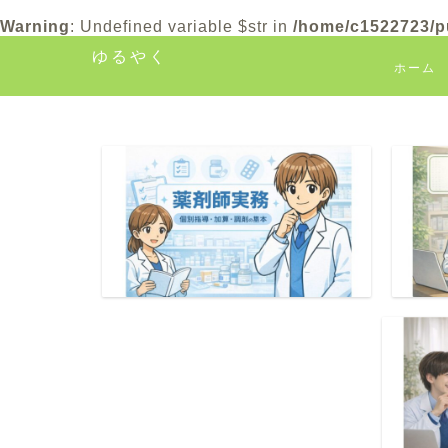
Warning
: Undefined variable $str in
/home/c1522723/pu
ゆるやく
ホーム