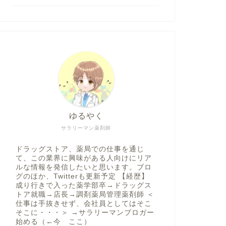
ゆるやく
サラリーマン薬剤師
ドラッグストア、薬局での仕事を通じ
て、この業界に興味がある人向けにリア
ルな情報を発信したいと思います。ブロ
グのほか、Twitterも更新予定 【経歴】
成り行きで入った薬学部卒→ドラッグス
トア就職→店長→調剤薬局管理薬剤師 ＜
仕事は手抜きせず、会社員としてはそこ
そこに・・・＞ →サラリーマンブロガー
始める（←今 ここ）