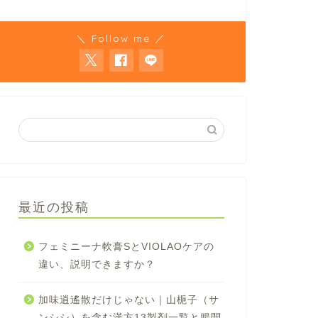
＼ Follow me ／
最近の投稿
フェミニーナ軟膏SとVIOLAOケアの
違い、説明できますか？
加味逍遙散だけじゃない｜山梔子（サ
ンシシ）を含む漢方13製剤一覧と腸間