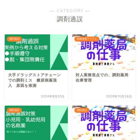
― CATEGORY ―
調剤過誤
調剤過誤
業務改善アイテム
大手ドラッグストアチェーン
対人業務視点での、調剤薬局
での調剤ミス 糖尿病薬混
在庫管理
入 原因を推測
2024年8月31日
2020年10月26日
調剤過誤
調剤過誤