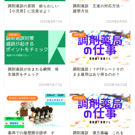
調剤過誤の原因 紛らわしい
調剤過誤 王道の対応方法・
【小児用】に注意せよ！
謝罪方法
2020年8月11日
2020年6月9日
調剤過誤
調剤過誤
調剤過誤が生まれる瞬間 発
調剤過誤！？PTPシートその
生個所をチェック
まま服用はあり得るのか？
2020年5月27日
2020年5月25日
医薬品と薬局業界の知識
調剤過誤
薬局での薬歴開示請求 す
調剤過誤 漢方薬編 これを