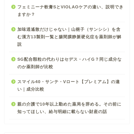
フェミニーナ軟膏SとVIOLAOケアの違い、説明でき
ますか？
加味逍遙散だけじゃない｜山梔子（サンシシ）を含
む漢方13製剤一覧と腸間膜静脈硬化症を薬剤師が解
説
SG配合顆粒の代わりはセデス・ハイG？同じ成分な
のか薬剤師が比較
スマイル40・サンテ・Vロート【プレミアム】の違
い｜成分比較
親の介護で10年以上勤めた薬局を辞める。その前に
知ってほしい、給与明細に載らない財産の話