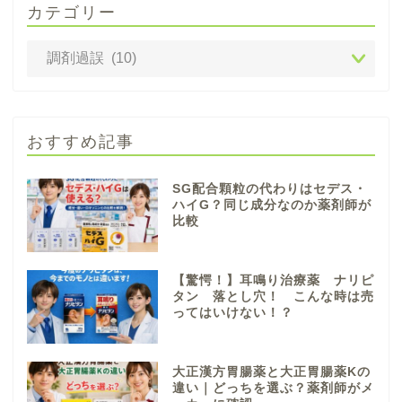
カテゴリー
おすすめ記事
SG配合顆粒の代わりはセデス・
ハイG？同じ成分なのか薬剤師が
比較
【驚愕！】耳鳴り治療薬 ナリピ
タン 落とし穴！ こんな時は売
ってはいけない！？
大正漢方胃腸薬と大正胃腸薬Kの
違い｜どっちを選ぶ？薬剤師がメ