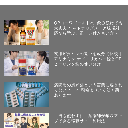
QPコーワゴールドα、飲み続けても
大丈夫？ ～ドラッグストア現場対
応から学ぶ、正しい付き合い方～
夜用ビタミンの違いを成分で比較｜
アリナミン ナイトリカバー錠とQP
ヒーリング錠の使い分け
病院用の風邪薬という言葉に騙され
てない？ PL顆粒よりよく効く薬
あります
１円も使わずに、薬剤師が年収アッ
プできる転職サイト利用法