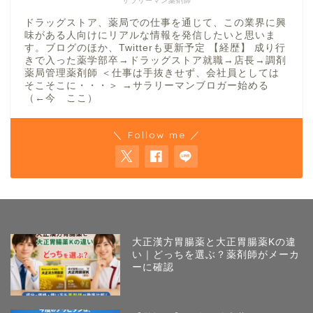
サラリーマン薬剤師
ドラッグストア、薬局での仕事を通じて、この業界に興
味がある人向けにリアルな情報を発信したいと思いま
す。ブログのほか、Twitterも更新予定 【経歴】 成り行
きで入った薬学部卒→ドラッグストア就職→店長→調剤
薬局管理薬剤師 ＜仕事は手抜きせず、会社員としては
そこそこに・・・＞ →サラリーマンブロガー始める
（←今 ここ）
＼ Follow me ／
大正漢方胃腸薬と大正胃腸薬Kの違
い｜どっちを選ぶ？薬剤師がメーカ
ーに確認