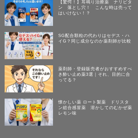
【驚愕！】耳鳴り治療薬 ナリピタ
ン 落とし穴！ こんな時は売って
はいけない！？
SG配合顆粒の代わりはセデス・ハ
イG？同じ成分なのか薬剤師が比較
薬剤師・登録販売者がおすすめすべ
き酔い止め薬3選｜それ、目的に合
ってる？
懐かしい薬 ロート製薬 ドリスタ
ン総合感冒薬 溶かしてのむかぜ薬
レモン味