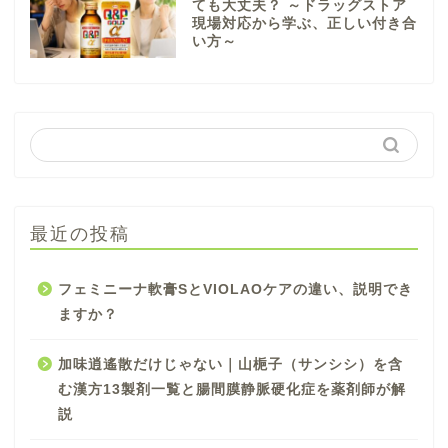
ても大丈夫？ ～ドラッグストア
現場対応から学ぶ、正しい付き合
い方～
最近の投稿
フェミニーナ軟膏SとVIOLAOケアの違い、説明でき
ますか？
加味逍遙散だけじゃない｜山梔子（サンシシ）を含
む漢方13製剤一覧と腸間膜静脈硬化症を薬剤師が解
説