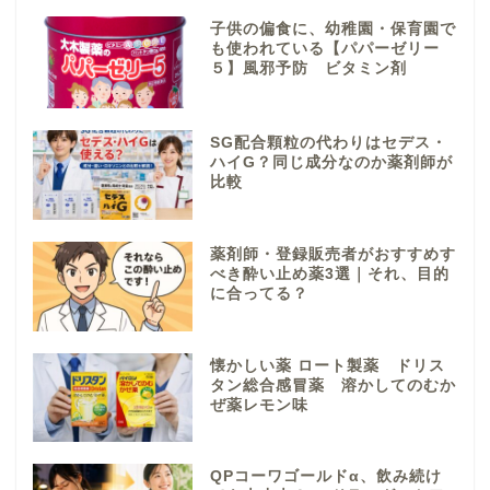
子供の偏食に、幼稚園・保育園で
も使われている【パパーゼリー
５】風邪予防 ビタミン剤
SG配合顆粒の代わりはセデス・
ハイG？同じ成分なのか薬剤師が
比較
薬剤師・登録販売者がおすすめす
べき酔い止め薬3選｜それ、目的
に合ってる？
懐かしい薬 ロート製薬 ドリス
タン総合感冒薬 溶かしてのむか
ぜ薬レモン味
QPコーワゴールドα、飲み続け