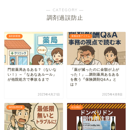
― CATEGORY ―
調剤過誤防止
薬剤師業務
業務改善アイテム
門前薬局あるある？（ないな
「薬が減ったのに金額が上が
い！）～「なあなあルール」
った！」…調剤薬局あるある
が他院処方で事故るまで
を救う『保険調剤Q&A』と
は？
2025年4月21日
2025年4月8日
個別指導対策
ゆる雑記