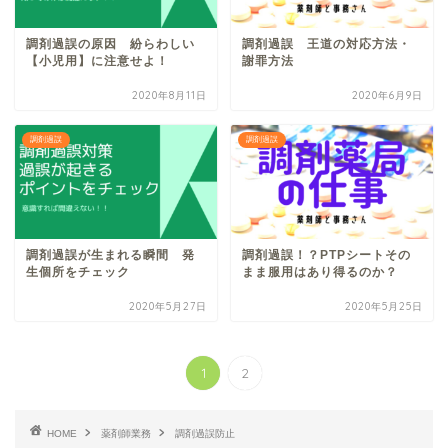
調剤過誤の原因 紛らわしい
調剤過誤 王道の対応方法・
【小児用】に注意せよ！
謝罪方法
2020年8月11日
2020年6月9日
調剤過誤
調剤過誤
調剤過誤が生まれる瞬間 発
調剤過誤！？PTPシートその
生個所をチェック
まま服用はあり得るのか？
2020年5月27日
2020年5月25日
1
2
HOME
薬剤師業務
調剤過誤防止