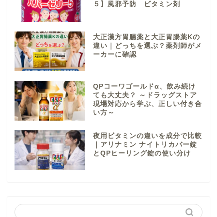
５】風邪予防 ビタミン剤
大正漢方胃腸薬と大正胃腸薬Kの
違い｜どっちを選ぶ？薬剤師がメ
ーカーに確認
QPコーワゴールドα、飲み続け
ても大丈夫？ ～ドラッグストア
現場対応から学ぶ、正しい付き合
い方～
夜用ビタミンの違いを成分で比較
｜アリナミン ナイトリカバー錠
とQPヒーリング錠の使い分け