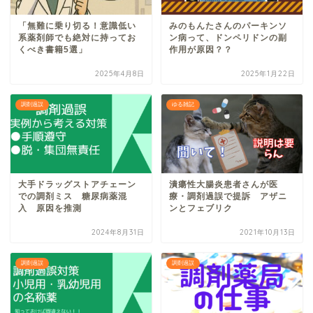
「無難に乗り切る！意識低い
みのもんたさんのパーキンソ
系薬剤師でも絶対に持ってお
ン病って、ドンペリドンの副
くべき書籍5選」
作用が原因？？
2025年4月8日
2025年1月22日
調剤過誤
ゆる雑記
大手ドラッグストアチェーン
潰瘍性大腸炎患者さんが医
での調剤ミス 糖尿病薬混
療・調剤過誤で提訴 アザニ
入 原因を推測
ンとフェブリク
2024年8月31日
2021年10月13日
調剤過誤
調剤過誤