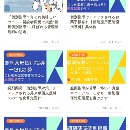
「個別指導？何それ美味しい
個別指導でチェックされるお
の？――開設者変更で突然“新
薬手帳忘れ【薬剤服用歴管理
規個別指導”に呼ばれる管理薬
指導料】具体例
剤師の悲劇」
2025年10月2日
2020年11月7日
個別指導対策
個別指導対策
調剤薬局 個別指導対策 チ
服薬指導が苦手・怖い：克服
ェックされる外来服薬支援料
マニュアル しかも、個別指
２の一包化算定要件
導対応薬歴も書けます
2020年11月4日
2020年8月9日
個別指導対策
個別指導対策