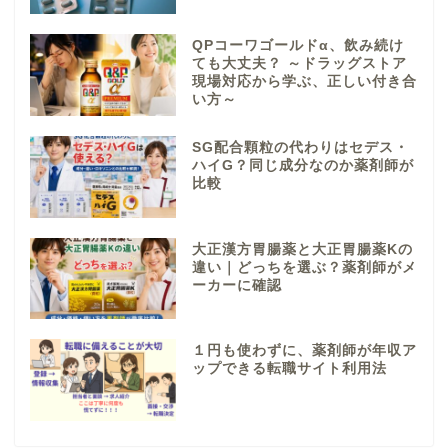
QPコーワゴールドα、飲み続け
ても大丈夫？ ～ドラッグストア
現場対応から学ぶ、正しい付き合
い方～
SG配合顆粒の代わりはセデス・
ハイG？同じ成分なのか薬剤師が
比較
大正漢方胃腸薬と大正胃腸薬Kの
違い｜どっちを選ぶ？薬剤師がメ
ーカーに確認
１円も使わずに、薬剤師が年収ア
ップできる転職サイト利用法