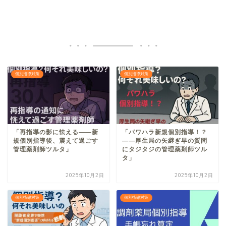
個別指導対策
個別指導対策
「再指導の影に怯える――新
「パワハラ新規個別指導！？
規個別指導後、震えて過ごす
――厚生局の矢継ぎ早の質問
管理薬剤師ツルタ」
にタジタジの管理薬剤師ツル
タ」
2025年10月2日
2025年10月2日
個別指導対策
個別指導対策