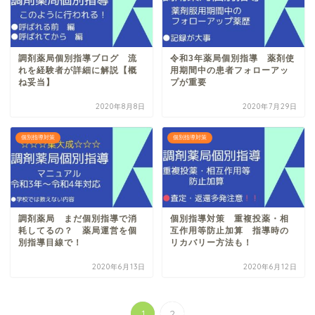
調剤薬局個別指導ブログ 流
令和3年薬局個別指導 薬剤使
れを経験者が詳細に解説【概
用期間中の患者フォローアッ
ね妥当】
プが重要
2020年8月8日
2020年7月29日
個別指導対策
個別指導対策
調剤薬局 まだ個別指導で消
個別指導対策 重複投薬・相
耗してるの？ 薬局運営を個
互作用等防止加算 指導時の
別指導目線で！
リカバリー方法も！
2020年6月13日
2020年6月12日
1
2