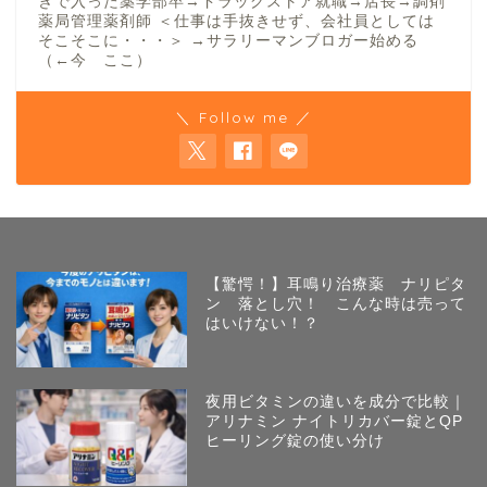
きで入った薬学部卒→ドラッグストア就職→店長→調剤
薬局管理薬剤師 ＜仕事は手抜きせず、会社員としては
そこそこに・・・＞ →サラリーマンブロガー始める
（←今 ここ）
＼ Follow me ／
【驚愕！】耳鳴り治療薬 ナリピタ
ン 落とし穴！ こんな時は売って
はいけない！？
夜用ビタミンの違いを成分で比較｜
アリナミン ナイトリカバー錠とQP
ヒーリング錠の使い分け