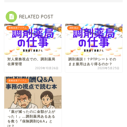
RELATED POST
業務改善アイテム
調剤過誤
対人業務視点での、調剤薬局
調剤過誤！？PTPシートその
在庫管理
まま服用はあり得るのか？
2020年10月26日
2020年5月25日
業務改善アイテム
「薬が減ったのに金額が上が
った！」…調剤薬局あるある
を救う『保険調剤Q&A』と
は？