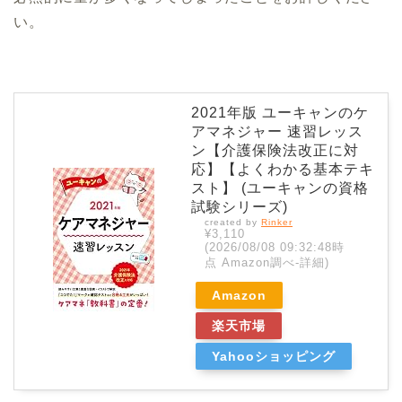
い。
2021年版 ユーキャンのケ
アマネジャー 速習レッス
ン【介護保険法改正に対
応】【よくわかる基本テキ
スト】 (ユーキャンの資格
試験シリーズ)
created by
Rinker
¥3,110
(2026/08/08 09:32:48時
点 Amazon調べ-
詳細)
Amazon
楽天市場
Yahooショッピング