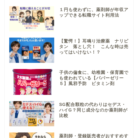
１円も使わずに、薬剤師が年収ア
ップできる転職サイト利用法
【驚愕！】耳鳴り治療薬 ナリピ
タン 落とし穴！ こんな時は売
ってはいけない！？
子供の偏食に、幼稚園・保育園で
も使われている【パパーゼリー
５】風邪予防 ビタミン剤
SG配合顆粒の代わりはセデス・
ハイG？同じ成分なのか薬剤師が
比較
薬剤師・登録販売者がおすすめす