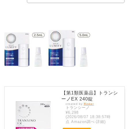
【第1類医薬品】トランシ
ーノEX 240錠
created by
Rinker
トランシーノ
¥6,298
(2026/08/07 18:38:57時
点 Amazon調べ-
詳細)