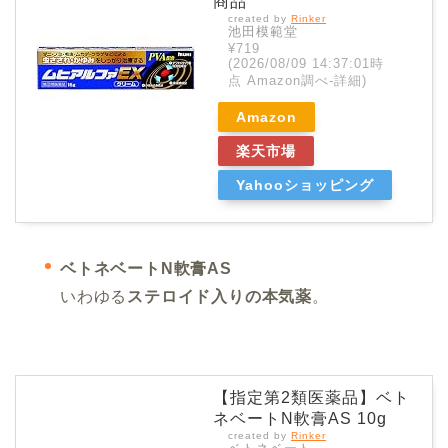
商品
created by
Rinker
池田模範堂
¥719
(2026/08/09 14:37:01時
点 Amazon調べ-
詳細)
Amazon
楽天市場
Yahooショッピング
ベトネベートN軟膏AS
いわゆる
ステロイド入りの本気薬
。
【指定第2類医薬品】ベト
ネベートN軟膏AS 10g
created by
Rinker