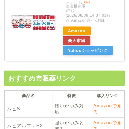
created by
Rinker
池田模範堂
¥712
(2026/08/09 14:37:01時
点 Amazon調べ-
詳細)
Amazon
楽天市場
Yahooショッピング
おすすめ市販薬リンク
商品名
特徴
購入リンク
軽いかゆみ対
Amazonで見
ムヒS
応
る
強いかゆみと
Amazonで見
ムヒアルファEX
赤み
る