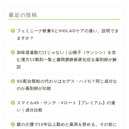
最近の投稿
フェミニーナ軟膏SとVIOLAOケアの違い、説明でき
ますか？
加味逍遙散だけじゃない｜山梔子（サンシシ）を含
む漢方13製剤一覧と腸間膜静脈硬化症を薬剤師が解
説
SG配合顆粒の代わりはセデス・ハイG？同じ成分な
のか薬剤師が比較
スマイル40・サンテ・Vロート【プレミアム】の違
い｜成分比較
親の介護で10年以上勤めた薬局を辞める。その前に