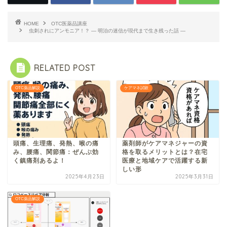
HOME
OTC医薬品講座
虫刺されにアンモニア！？ ― 明治の迷信が現代まで生き残った話 ―
RELATED POST
OTC薬品解説
ケアマネ試験
頭痛、生理痛、発熱、喉の痛
薬剤師がケアマネジャーの資
み、腰痛、関節痛：ぜんぶ効
格を取るメリットとは？在宅
く鎮痛剤あるよ！
医療と地域ケアで活躍する新
しい形
2025年4月23日
2025年3月31日
OTC薬品解説