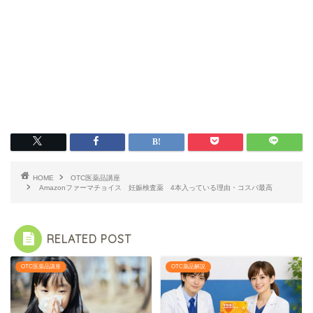
HOME
OTC医薬品講座
Amazonファーマチョイス 妊娠検査薬 4本入っている理由・コスパ最高
RELATED POST
OTC医薬品講座
OTC薬品解説