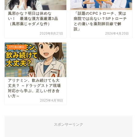
風邪かな？明日は休めな
「話題のCPCトローチ、実は
い！ 最適な漢方薬厳選3品
病院では出ない？SPトローチ
（風邪薬じゃダメな件）
との違いを薬剤師目線で解
説」
2020年8月21日
2026年4月20日
OTC薬品解説
アリナミン、飲み続けても大
丈夫？ ～ドラッグストア現場
対応から学ぶ、正しい付き合
い方～
2025年4月18日
スポンサーリンク