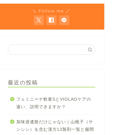
＼ Follow me ／
最近の投稿
フェミニーナ軟膏SとVIOLAOケアの
違い、説明できますか？
加味逍遙散だけじゃない｜山梔子（サ
ンシシ）を含む漢方13製剤一覧と腸間