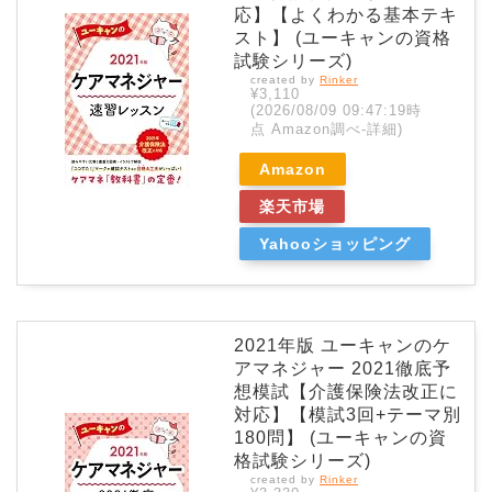
応】【よくわかる基本テキ
スト】 (ユーキャンの資格
試験シリーズ)
created by
Rinker
¥3,110
(2026/08/09 09:47:19時
点 Amazon調べ-
詳細)
Amazon
楽天市場
Yahooショッピング
2021年版 ユーキャンのケ
アマネジャー 2021徹底予
想模試【介護保険法改正に
対応】【模試3回+テーマ別
180問】 (ユーキャンの資
格試験シリーズ)
created by
Rinker