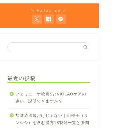
＼ Follow me ／
最近の投稿
フェミニーナ軟膏SとVIOLAOケアの
違い、説明できますか？
加味逍遙散だけじゃない｜山梔子（サ
ンシシ）を含む漢方13製剤一覧と腸間