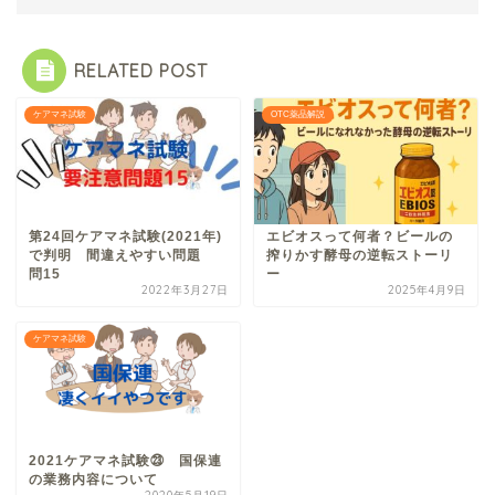
RELATED POST
ケアマネ試験
OTC薬品解説
第24回ケアマネ試験(2021年)
エビオスって何者？ビールの
で判明 間違えやすい問題
搾りかす酵母の逆転ストーリ
問15
ー
2022年3月27日
2025年4月9日
ケアマネ試験
2021ケアマネ試験㉓ 国保連
の業務内容について