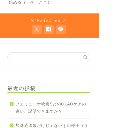
始める（←今 ここ）
＼ Follow me ／
最近の投稿
フェミニーナ軟膏SとVIOLAOケアの
違い、説明できますか？
加味逍遙散だけじゃない｜山梔子（サ