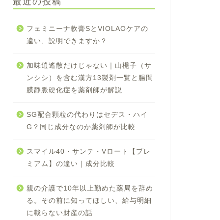
最近の投稿
フェミニーナ軟膏SとVIOLAOケアの
違い、説明できますか？
加味逍遙散だけじゃない｜山梔子（サ
ンシシ）を含む漢方13製剤一覧と腸間
膜静脈硬化症を薬剤師が解説
SG配合顆粒の代わりはセデス・ハイ
G？同じ成分なのか薬剤師が比較
スマイル40・サンテ・Vロート【プレ
ミアム】の違い｜成分比較
親の介護で10年以上勤めた薬局を辞め
る。その前に知ってほしい、給与明細
に載らない財産の話