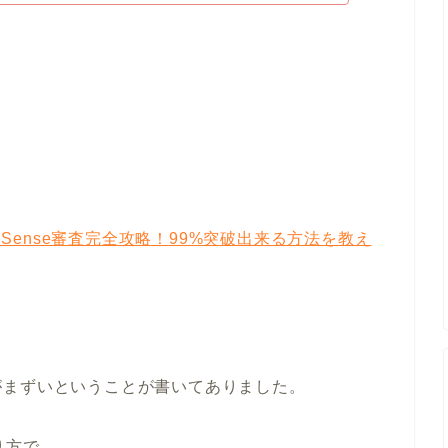
dSense審査完全攻略！99%突破出来る方法を教え
がまずいということが書いてありました。
り方で、