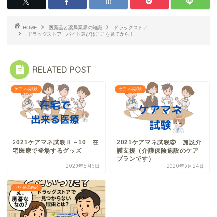
HOME
医薬品と薬局業界の知識
ドラッグストア
ドラッグストア バイト選びはここを見てから！
RELATED POST
ケアマネ試験
ケアマネ試験
2021ケアマネ試験Ⅱ－10 在
2021ケアマネ試験㉗ 施設介
宅医療で登場するグッズ
護支援（介護保険施設のケア
プランです）
2020年6月5日
2020年5月24日
OTC薬品解説