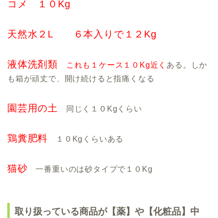
コメ １０Kg
天然水２L ６本入りで１２Kg
液体洗剤類
これも１ケース１０Kg近く
ある。しか
も箱が頑丈で、開け続けると指痛くなる
園芸用の土
同じく１０Kgくらい
鶏糞肥料
１０Kgくらいある
猫砂
一番重いのは砂タイプで１０Kg
取り扱っている商品が【薬】や【化粧品】中