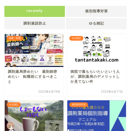
recently
個別指導対策
調剤過誤防止
ゆる雑記
副業・転職
ゆる雑記
調剤薬局辞めたい 薬剤師辞
病院で薬もらいたいという人
めたい 転職前にするべきこ
が、調剤薬局のデメリットし
と
か見てない件
2020年6月19日
2020年6月17日
ゆる雑記
個別指導対策